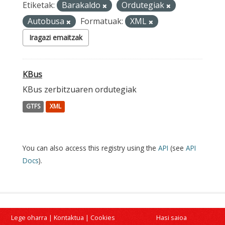
Etiketak:
Barakaldo
Ordutegiak
Autobusa
Formatuak:
XML
Iragazi emaitzak
KBus
KBus zerbitzuaren ordutegiak
GTFS
XML
You can also access this registry using the
API
(see
API
Docs
).
Lege oharra
|
Kontaktua
|
Cookies
Hasi saioa