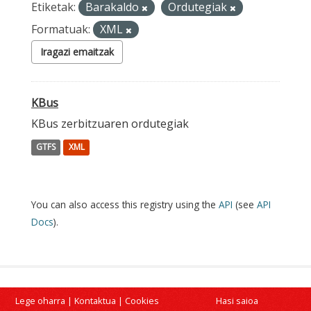
Etiketak:
Barakaldo
Ordutegiak
Formatuak:
XML
Iragazi emaitzak
KBus
KBus zerbitzuaren ordutegiak
GTFS
XML
You can also access this registry using the
API
(see
API
Docs
).
Lege oharra
|
Kontaktua
|
Cookies
Hasi saioa