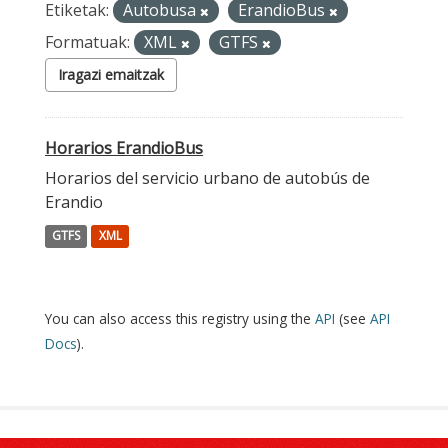
Etiketak:
Autobusa
ErandioBus
Formatuak:
XML
GTFS
Iragazi emaitzak
Horarios ErandioBus
Horarios del servicio urbano de autobús de
Erandio
GTFS
XML
You can also access this registry using the
API
(see
API
Docs
).