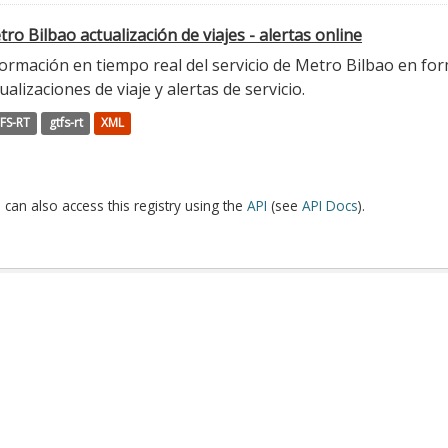
ro Bilbao actualización de viajes - alertas online
ormación en tiempo real del servicio de Metro Bilbao en for
ualizaciones de viaje y alertas de servicio.
FS-RT
gtfs-rt
XML
 can also access this registry using the
API
(see
API Docs
).