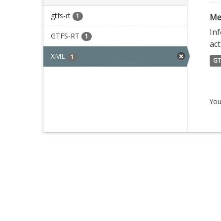
gtfs-rt
1
Met
Inf
GTFS-RT
1
act
XML
1
GT
You