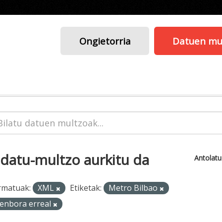
Ongietorria
Datuen mu
 datu-multzo aurkitu da
Antolat
rmatuak:
XML
Etiketak:
Metro Bilbao
enbora erreal