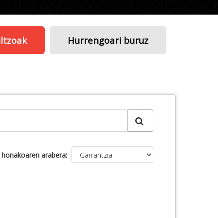
ltzoak
Hurrengoari buruz
u honakoaren arabera