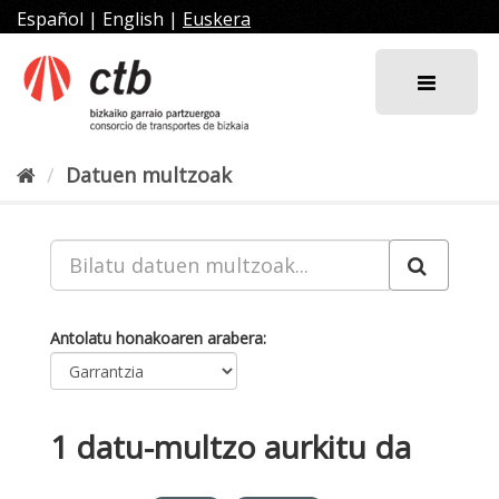
Joan
Español
|
English
|
Euskera
edukira
Datuen multzoak
Antolatu honakoaren arabera
1 datu-multzo aurkitu da