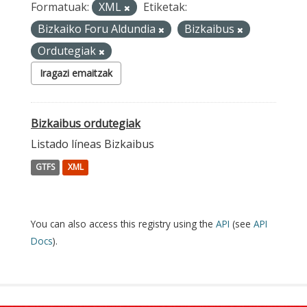
Formatuak:
XML
Etiketak:
Bizkaiko Foru Aldundia
Bizkaibus
Ordutegiak
Iragazi emaitzak
Bizkaibus ordutegiak
Listado líneas Bizkaibus
GTFS
XML
You can also access this registry using the
API
(see
API
Docs
).