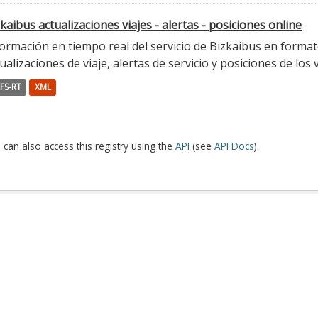
kaibus actualizaciones viajes - alertas - posiciones online
ormación en tiempo real del servicio de Bizkaibus en format
ualizaciones de viaje, alertas de servicio y posiciones de los 
FS-RT
XML
 can also access this registry using the
API
(see
API Docs
).