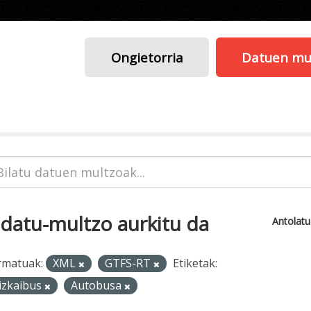
Ongietorria
Datuen mu
 datu-multzo aurkitu da
Antolat
rmatuak:
XML
GTFS-RT
Etiketak:
izkaibus
Autobusa