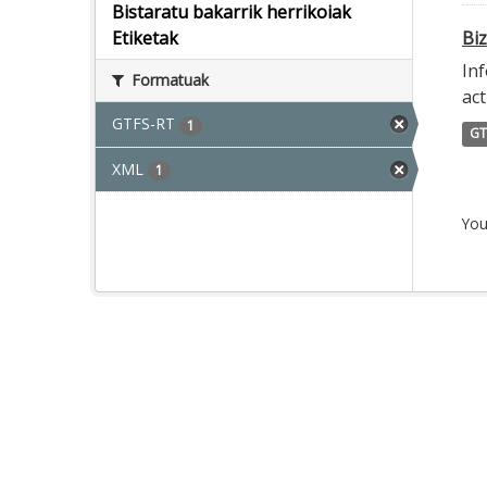
Bistaratu bakarrik herrikoiak
Biz
Etiketak
Inf
Formatuak
act
GTFS-RT
1
GT
XML
1
You