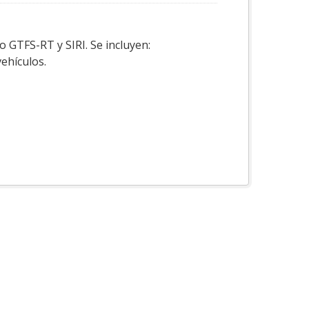
o GTFS-RT y SIRI. Se incluyen:
vehículos.