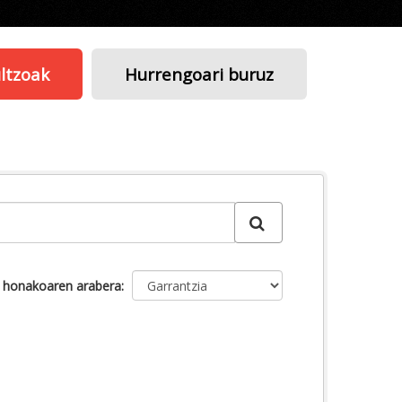
ltzoak
Hurrengoari buruz
u honakoaren arabera