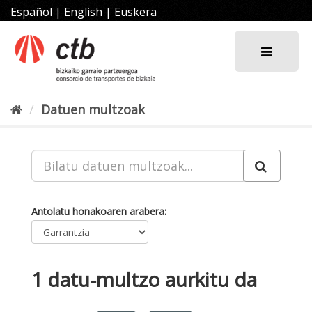
Joan
Español
|
English
|
Euskera
edukira
Datuen multzoak
Antolatu honakoaren arabera
1 datu-multzo aurkitu da