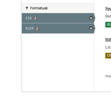
Formatuak
Fe
Rel
CSV
2
XL
XLSX
2
Bi
Lis
CS
You