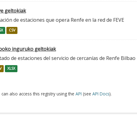
ve geltokiak
ación de estaciones que opera Renfe en la red de FEVE
SX
CSV
lboko inguruko geltokiak
tado de estaciones del servicio de cercanías de Renfe Bilbao
V
XLSX
 can also access this registry using the
API
(see
API Docs
).