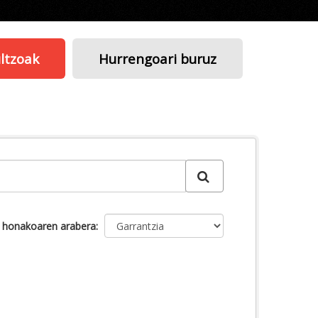
ltzoak
Hurrengoari buruz
u honakoaren arabera