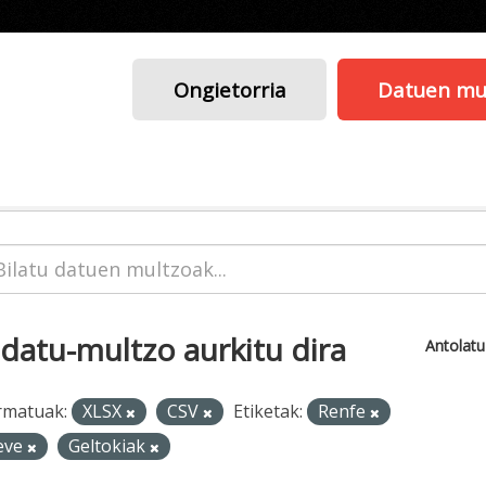
Ongietorria
Datuen mu
 datu-multzo aurkitu dira
Antolat
rmatuak:
XLSX
CSV
Etiketak:
Renfe
eve
Geltokiak