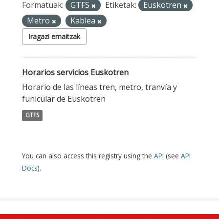
Formatuak:
GTFS
Etiketak:
Euskotren
Metro
Kablea
Iragazi emaitzak
Horarios servicios Euskotren
Horario de las líneas tren, metro, tranvía y
funicular de Euskotren
GTFS
You can also access this registry using the
API
(see
API
Docs
).