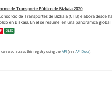
forme de Transporte Público de Bizkaia 2020
 Consorcio de Transportes de Bizkaia (CTB) elabora desde h
lico en Bizkaia. En él se resume, en una panorámica global, l
F
XLSX
 can also access this registry using the
API
(see
API Docs
).