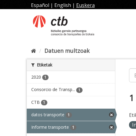
Joan
Español
|
English
|
Euskera
edukira
Datuen multzoak
Etiketak
2020
1
Consorcio de Transp...
1
1
CTB
1
datos transporte
Eti
1
I
Informe transporte
1