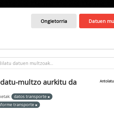
Ongietorria
Datuen mu
 datu-multzo aurkitu da
Antolat
ketak:
datos transporte
nforme transporte