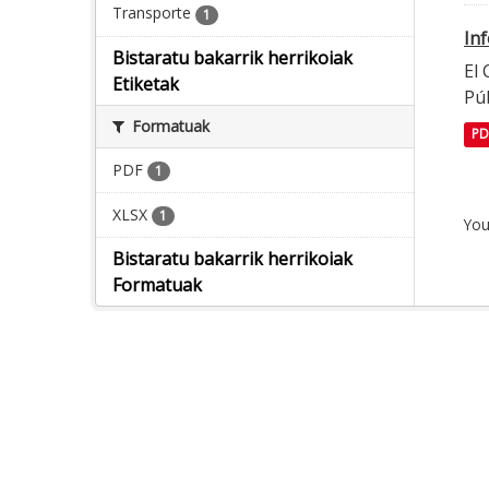
Transporte
1
In
Bistaratu bakarrik herrikoiak
El
Etiketak
Púb
Formatuak
PD
PDF
1
XLSX
1
You
Bistaratu bakarrik herrikoiak
Formatuak