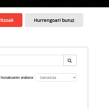
ltzoak
Hurrengoari buruz
u honakoaren arabera