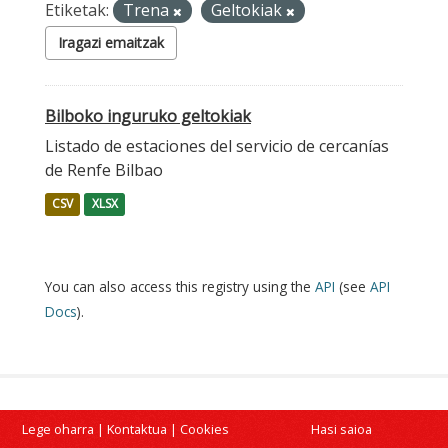
Etiketak:
Trena
Geltokiak
Iragazi emaitzak
Bilboko inguruko geltokiak
Listado de estaciones del servicio de cercanías
de Renfe Bilbao
CSV
XLSX
You can also access this registry using the
API
(see
API
Docs
).
Lege oharra
|
Kontaktua
|
Cookies
Hasi saioa