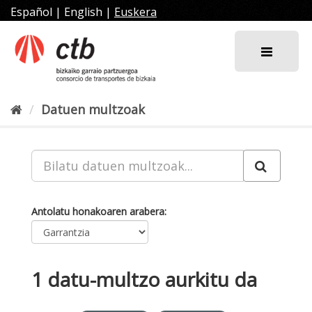
Joan
Español
|
English
|
Euskera
edukira
Datuen multzoak
Antolatu honakoaren arabera
1 datu-multzo aurkitu da