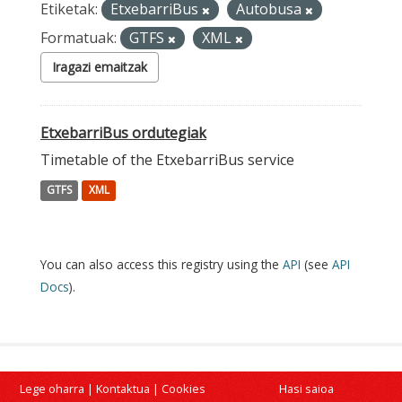
Etiketak:
EtxebarriBus
Autobusa
Formatuak:
GTFS
XML
Iragazi emaitzak
EtxebarriBus ordutegiak
Timetable of the EtxebarriBus service
GTFS
XML
You can also access this registry using the
API
(see
API
Docs
).
Lege oharra
|
Kontaktua
|
Cookies
Hasi saioa