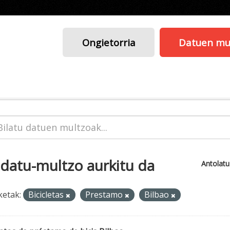
Ongietorria
Datuen mu
 datu-multzo aurkitu da
Antolat
ketak:
Bicicletas
Prestamo
Bilbao