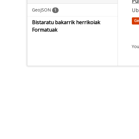
Pu
GeoJSON
Ub
1
Ge
Bistaratu bakarrik herrikoiak
Formatuak
You