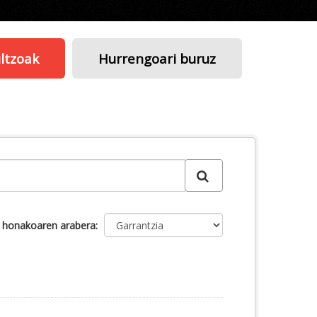
ltzoak
Hurrengoari buruz
u honakoaren arabera