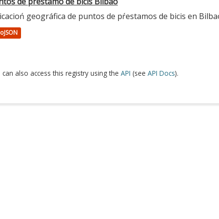
ntos de préstamo de bicis Bilbao
icacioń geográfica de puntos de pŕestamos de bicis en Bilba
oJSON
 can also access this registry using the
API
(see
API Docs
).