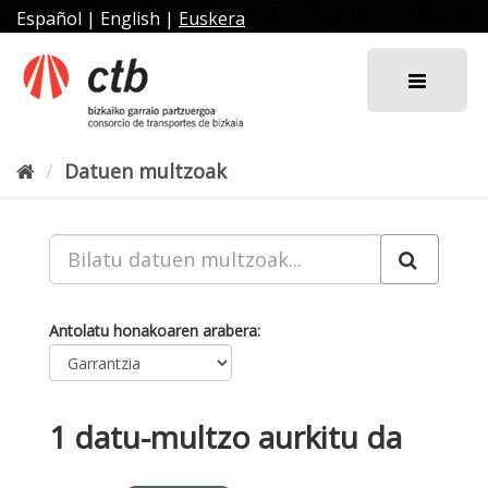
Joan
Español
|
English
|
Euskera
edukira
Datuen multzoak
Antolatu honakoaren arabera
1 datu-multzo aurkitu da