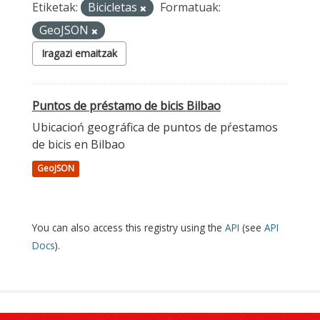
Etiketak:
Bicicletas
Formatuak:
GeoJSON
Iragazi emaitzak
Puntos de préstamo de bicis Bilbao
Ubicacioń geográfica de puntos de pŕestamos
de bicis en Bilbao
GeoJSON
You can also access this registry using the
API
(see
API
Docs
).