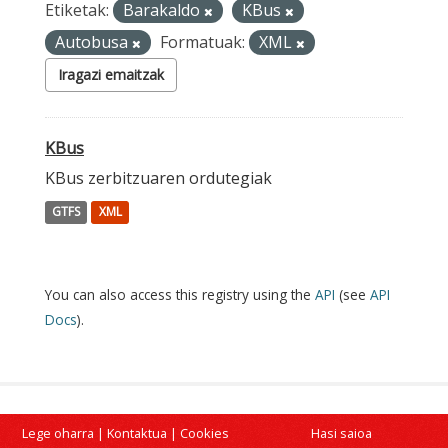
Etiketak:
Barakaldo
KBus
Autobusa
Formatuak:
XML
Iragazi emaitzak
KBus
KBus zerbitzuaren ordutegiak
GTFS
XML
You can also access this registry using the
API
(see
API
Docs
).
Lege oharra
|
Kontaktua
|
Cookies
Hasi saioa