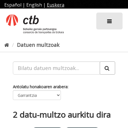
Joan
Español
|
English
|
Euskera
edukira
Datuen multzoak
Antolatu honakoaren arabera
2 datu-multzo aurkitu dira