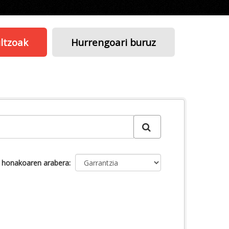
ltzoak
Hurrengoari buruz
u honakoaren arabera