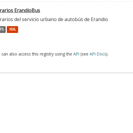
rarios ErandioBus
rarios del servicio urbano de autobús de Erandio
FS
XML
 can also access this registry using the
API
(see
API Docs
).