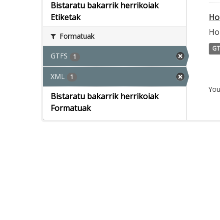
Bistaratu bakarrik herrikoiak
Ho
Etiketak
Ho
Formatuak
GT
GTFS
1
XML
1
You
Bistaratu bakarrik herrikoiak
Formatuak