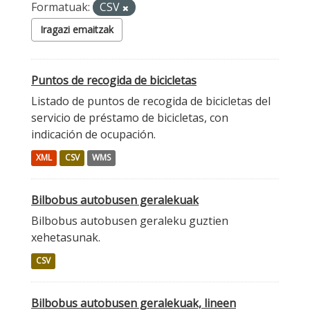
Formatuak:
CSV
Iragazi emaitzak
Puntos de recogida de bicicletas
Listado de puntos de recogida de bicicletas del
servicio de préstamo de bicicletas, con
indicación de ocupación.
XML
CSV
WMS
Bilbobus autobusen geralekuak
Bilbobus autobusen geraleku guztien
xehetasunak.
CSV
Bilbobus autobusen geralekuak, lineen