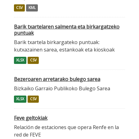
CSV
KML
Barik txartelaren salmenta eta birkargatzeko
puntuak
Barik txartela birkargateko puntuak:
kutxazainen sarea, estankoak eta kioskoak
XLSX
CSV
Bezeroaren arretarako bulego sarea
Bizkaiko Garraio Publikoko Bulego Sarea
XLSX
CSV
Feve geltokiak
Relación de estaciones que opera Renfe en la
red de FEVE