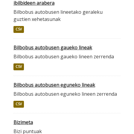
ibilbideen arabera
Bilbobus autobusen lineetako geraleku
guztien xehetasunak
CSV
Bilbobus autobusen gaueko lineak
Bilbobus autobusen gaueko lineen zerrenda
CSV
Bilbobus autobusen eguneko lineak
Bilbobus autobusen eguneko lineen zerrenda
CSV
Bizimeta
Bizi puntuak