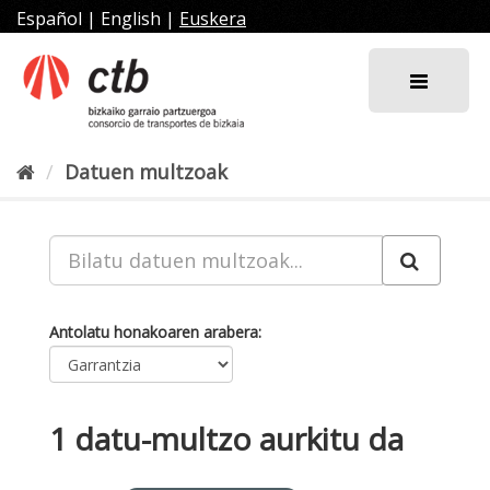
Joan
Español
|
English
|
Euskera
edukira
Datuen multzoak
Antolatu honakoaren arabera
1 datu-multzo aurkitu da