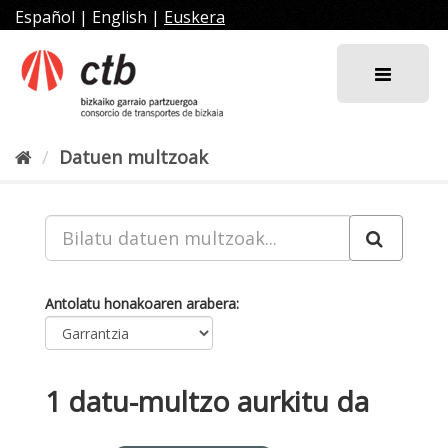
Joan
Español
|
English
|
Euskera
edukira
Datuen multzoak
Antolatu honakoaren arabera
1 datu-multzo aurkitu da