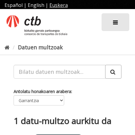
Joan
Español
|
English
|
Euskera
edukira
Datuen multzoak
Antolatu honakoaren arabera
1 datu-multzo aurkitu da