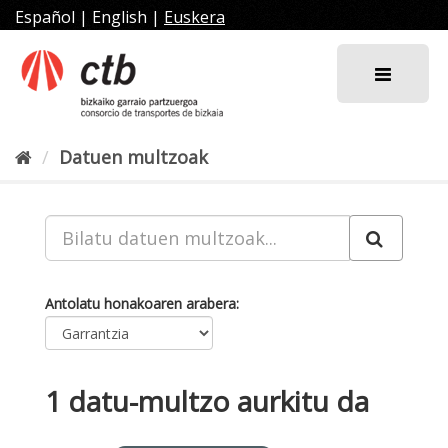
Joan
Español
|
English
|
Euskera
edukira
Datuen multzoak
Antolatu honakoaren arabera
1 datu-multzo aurkitu da