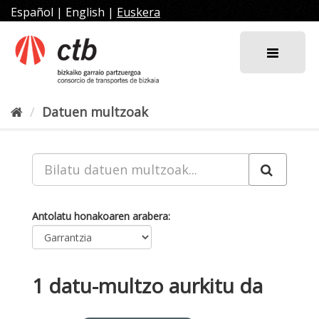
Joan
Español
|
English
|
Euskera
edukira
Datuen multzoak
Antolatu honakoaren arabera
1 datu-multzo aurkitu da