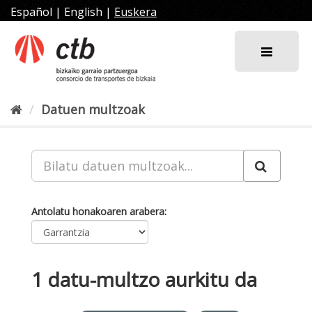
Joan
Español
|
English
|
Euskera
edukira
Datuen multzoak
Antolatu honakoaren arabera
1 datu-multzo aurkitu da