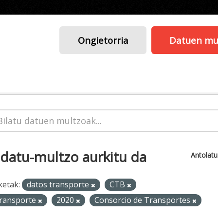
Ongietorria
Datuen mu
 datu-multzo aurkitu da
Antolat
ketak:
datos transporte
CTB
ransporte
2020
Consorcio de Transportes