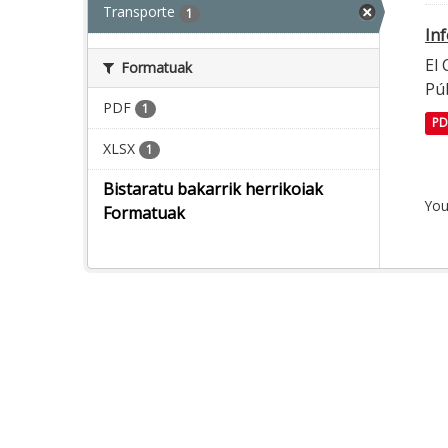
Transporte
1
In
El
Formatuak
Púb
PDF
1
PD
XLSX
1
Bistaratu bakarrik herrikoiak
You
Formatuak