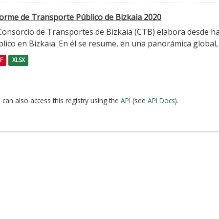
forme de Transporte Público de Bizkaia 2020
 Consorcio de Transportes de Bizkaia (CTB) elabora desde h
lico en Bizkaia. En él se resume, en una panorámica global, l
F
XLSX
 can also access this registry using the
API
(see
API Docs
).