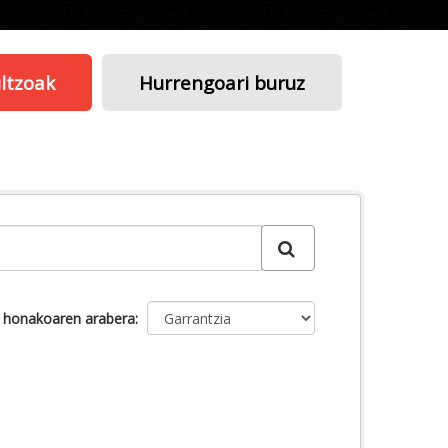
ltzoak
Hurrengoari buruz
u honakoaren arabera