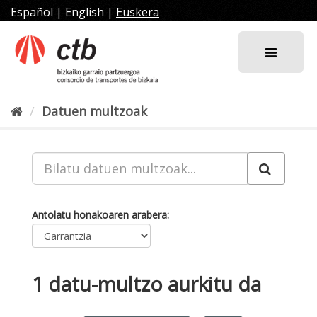
Joan
Español
|
English
|
Euskera
edukira
Datuen multzoak
Antolatu honakoaren arabera
1 datu-multzo aurkitu da