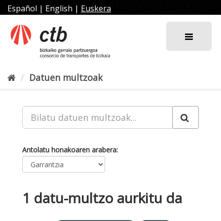
Joan
Español
|
English
|
Euskera
edukira
Datuen multzoak
Antolatu honakoaren arabera
1 datu-multzo aurkitu da