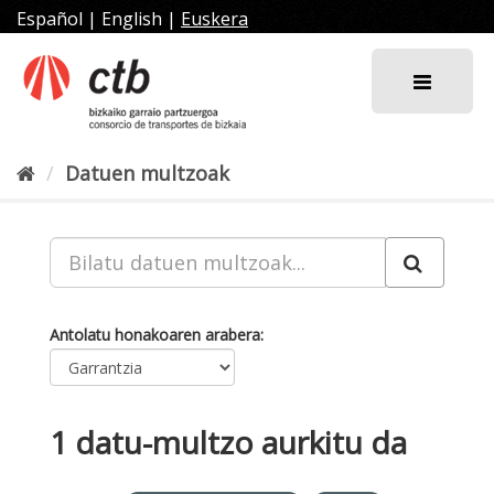
Joan
Español
|
English
|
Euskera
edukira
Datuen multzoak
Antolatu honakoaren arabera
1 datu-multzo aurkitu da