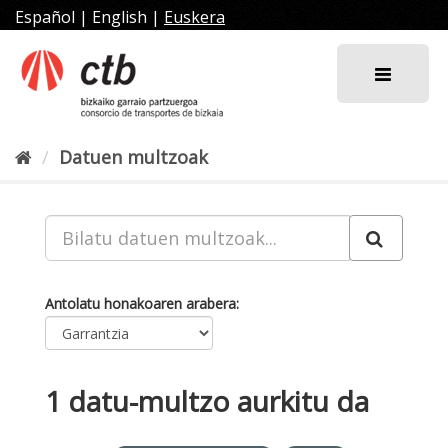
Joan
Español
|
English
|
Euskera
edukira
Datuen multzoak
Antolatu honakoaren arabera
1 datu-multzo aurkitu da