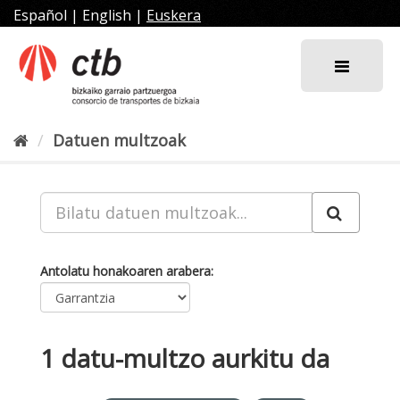
Joan
Español
|
English
|
Euskera
edukira
Datuen multzoak
Antolatu honakoaren arabera
1 datu-multzo aurkitu da