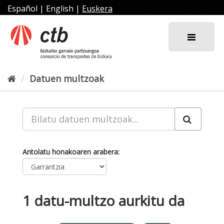
Joan
Español
|
English
|
Euskera
edukira
Datuen multzoak
Antolatu honakoaren arabera
1 datu-multzo aurkitu da