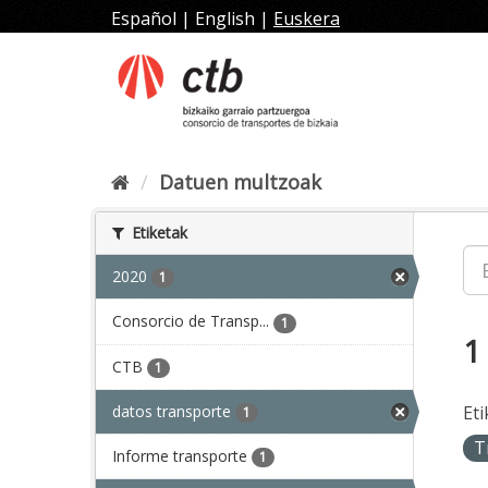
Joan
Español
|
English
|
Euskera
edukira
Datuen multzoak
Etiketak
2020
1
Consorcio de Transp...
1
1
CTB
1
datos transporte
Eti
1
T
Informe transporte
1