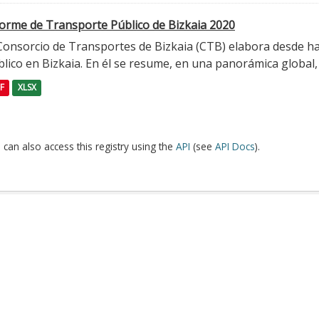
forme de Transporte Público de Bizkaia 2020
 Consorcio de Transportes de Bizkaia (CTB) elabora desde h
lico en Bizkaia. En él se resume, en una panorámica global, l
F
XLSX
 can also access this registry using the
API
(see
API Docs
).