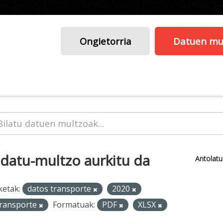
Ongietorria
Datuen mu
 datu-multzo aurkitu da
Antolat
ketak:
datos transporte
2020
ransporte
Formatuak:
PDF
XLSX