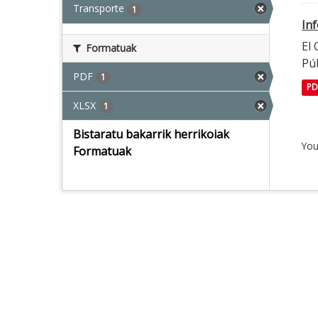
Transporte
1
In
El
Formatuak
Púb
PDF
1
PD
XLSX
1
Bistaratu bakarrik herrikoiak
You
Formatuak