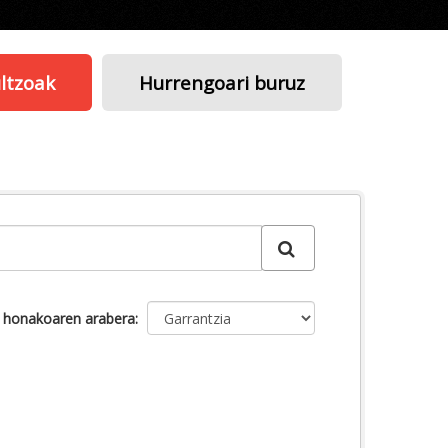
ltzoak
Hurrengoari buruz
u honakoaren arabera