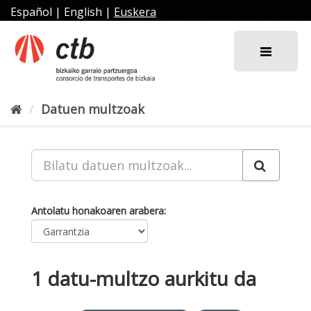
Joan
Español
|
English
|
Euskera
edukira
Datuen multzoak
Antolatu honakoaren arabera
1 datu-multzo aurkitu da