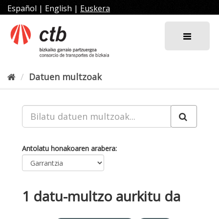
Joan
Español
|
English
|
Euskera
edukira
Datuen multzoak
Antolatu honakoaren arabera
1 datu-multzo aurkitu da