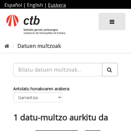
Joan
Español
|
English
|
Euskera
edukira
Datuen multzoak
Antolatu honakoaren arabera
1 datu-multzo aurkitu da