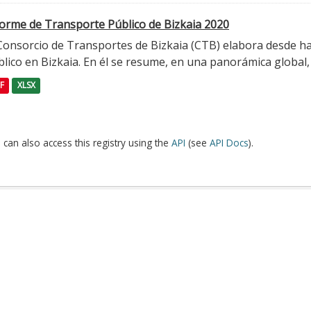
forme de Transporte Público de Bizkaia 2020
 Consorcio de Transportes de Bizkaia (CTB) elabora desde h
lico en Bizkaia. En él se resume, en una panorámica global, l
F
XLSX
 can also access this registry using the
API
(see
API Docs
).