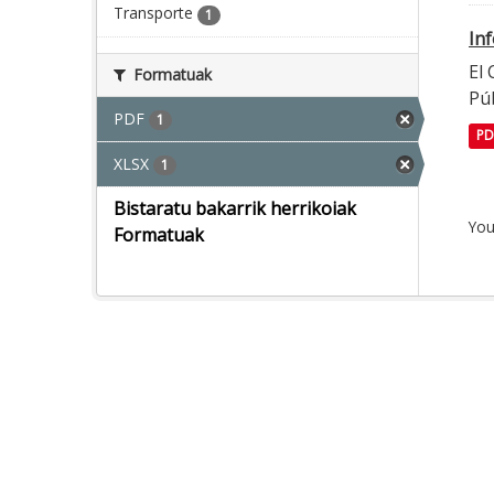
Transporte
1
In
El
Formatuak
Púb
PDF
1
PD
XLSX
1
Bistaratu bakarrik herrikoiak
You
Formatuak