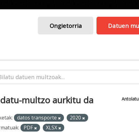
Ongietorria
Datuen mu
 datu-multzo aurkitu da
Antolat
ketak:
datos transporte
2020
rmatuak:
PDF
XLSX