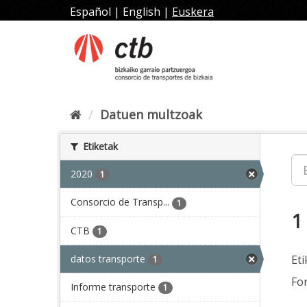
Joan
Español
|
English
|
Euskera
edukira
Datuen multzoak
Etiketak
2020
1
Consorcio de Transp...
1
1
CTB
1
datos transporte
Eti
1
Fo
Informe transporte
1