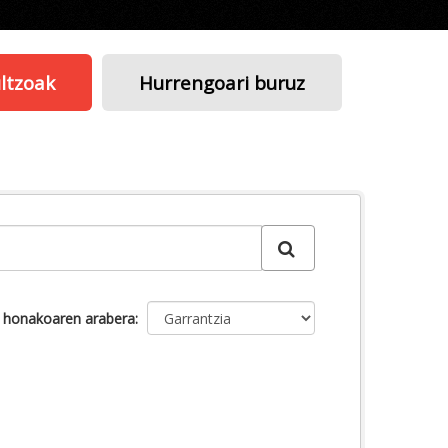
ltzoak
Hurrengoari buruz
u honakoaren arabera