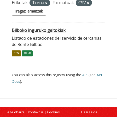
Etiketak:
Trena
Formatuak:
CSV
Iragazi emaitzak
Bilboko inguruko geltokiak
Listado de estaciones del servicio de cercanías
de Renfe Bilbao
CSV
XLSX
You can also access this registry using the
API
(see
API
Docs
).
Lege oharra
|
Kontaktua
|
Cookies
Hasi saioa