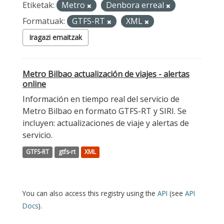
Etiketak:
Metro
Denbora erreal
Formatuak:
GTFS-RT
XML
Iragazi emaitzak
Metro Bilbao actualización de viajes - alertas
online
Información en tiempo real del servicio de
Metro Bilbao en formato GTFS-RT y SIRI. Se
incluyen: actualizaciones de viaje y alertas de
servicio.
GTFS-RT
gtfs-rt
XML
You can also access this registry using the
API
(see
API
Docs
).