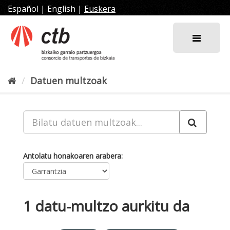
Joan
Español
|
English
|
Euskera
edukira
Datuen multzoak
Antolatu honakoaren arabera
1 datu-multzo aurkitu da