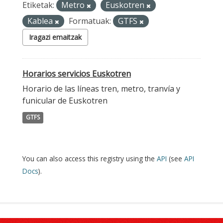
Etiketak:
Metro
Euskotren
Kablea
Formatuak:
GTFS
Iragazi emaitzak
Horarios servicios Euskotren
Horario de las líneas tren, metro, tranvía y
funicular de Euskotren
GTFS
You can also access this registry using the
API
(see
API
Docs
).