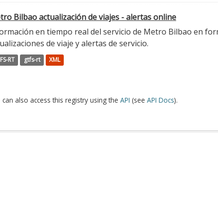
ro Bilbao actualización de viajes - alertas online
ormación en tiempo real del servicio de Metro Bilbao en for
ualizaciones de viaje y alertas de servicio.
FS-RT
gtfs-rt
XML
 can also access this registry using the
API
(see
API Docs
).