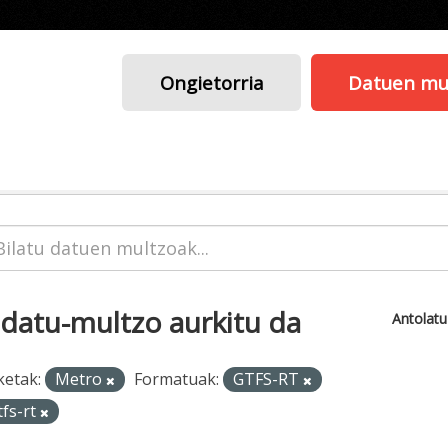
Ongietorria
Datuen mu
 datu-multzo aurkitu da
Antolat
ketak:
Metro
Formatuak:
GTFS-RT
tfs-rt