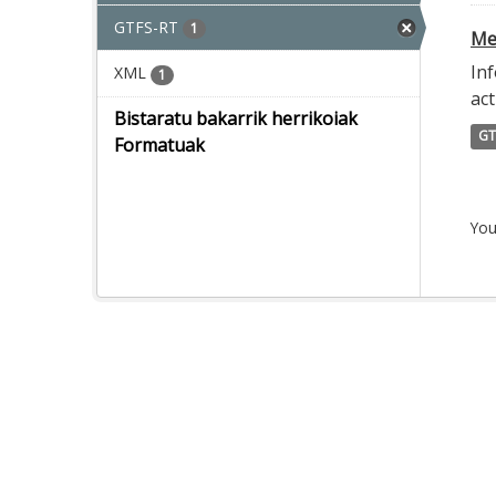
GTFS-RT
1
Met
Inf
XML
1
act
Bistaratu bakarrik herrikoiak
GT
Formatuak
You