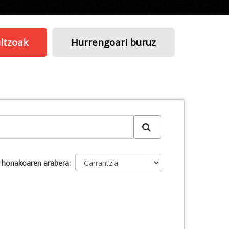
ltzoak
Hurrengoari buruz
u honakoaren arabera