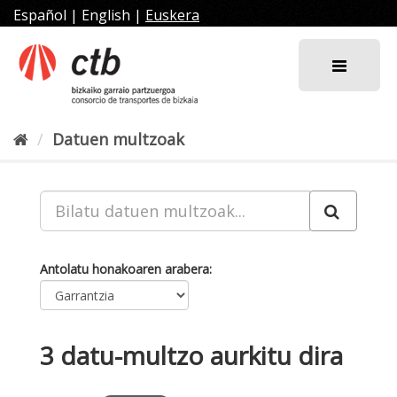
Joan
Español
|
English
|
Euskera
edukira
Datuen multzoak
Antolatu honakoaren arabera
3 datu-multzo aurkitu dira