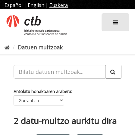
Joan
Español
|
English
|
Euskera
edukira
Datuen multzoak
Antolatu honakoaren arabera
2 datu-multzo aurkitu dira