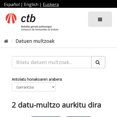
Joan
Español
|
English
|
Euskera
edukira
Datuen multzoak
Antolatu honakoaren arabera
2 datu-multzo aurkitu dira