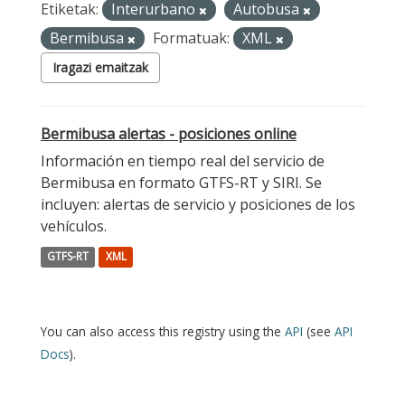
Etiketak:
Interurbano
Autobusa
Bermibusa
Formatuak:
XML
Iragazi emaitzak
Bermibusa alertas - posiciones online
Información en tiempo real del servicio de
Bermibusa en formato GTFS-RT y SIRI. Se
incluyen: alertas de servicio y posiciones de los
vehículos.
GTFS-RT
XML
You can also access this registry using the
API
(see
API
Docs
).