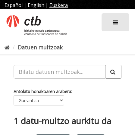
Joan
Español
|
English
|
Euskera
edukira
Datuen multzoak
Antolatu honakoaren arabera
1 datu-multzo aurkitu da