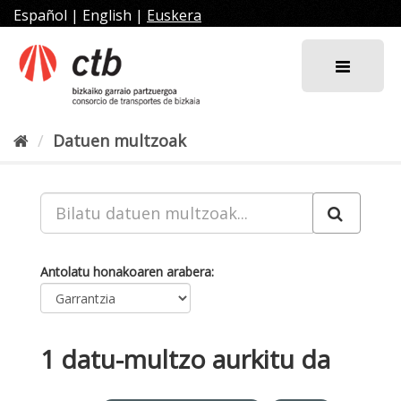
Joan
Español
|
English
|
Euskera
edukira
Datuen multzoak
Antolatu honakoaren arabera
1 datu-multzo aurkitu da