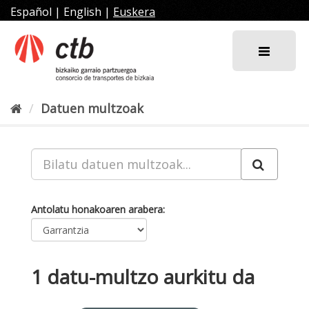
Joan
Español
|
English
|
Euskera
edukira
Datuen multzoak
Antolatu honakoaren arabera
1 datu-multzo aurkitu da