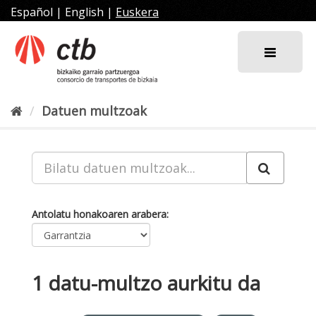
Joan
Español
|
English
|
Euskera
edukira
Datuen multzoak
Antolatu honakoaren arabera
1 datu-multzo aurkitu da