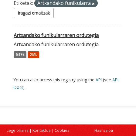
Etiketak:
Artxandako funikularra
Iragazi emaitzak
Artxandako funikularraren ordutegia
Artxandako funikularraren ordutegia
GTFS
XML
You can also access this registry using the
API
(see
API
Docs
).
Lege oharra
|
Kontaktua
|
Cookies
Hasi saioa